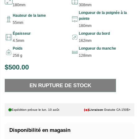
180mm
308mm
Longueur de la poignée à la
Hauteur de la lame
pointe
55mm
180mm
Épaisseur
Longueur du bord
4.5mm
162mm
Poids
Longueur du manche
258 g
128mm
$500.00
P
E
R
N
EN RUPTURE DE STOCK
I
R
X
U
P
H
T
Expédition prévue le
lun. 10 août
Livraison
Gratuite CA 150$+
A
U
B
R
Disponibilité en magasin
I
E
T
D