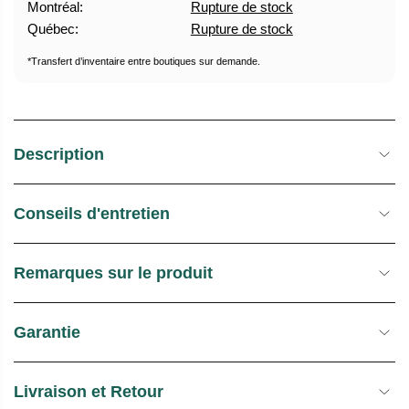
Montréal:
Rupture de stock
U
E
Québec:
Rupture de stock
E
S
L
T
*Transfert d’inventaire entre boutiques sur demande.
O
C
K
Description
Conseils d'entretien
Remarques sur le produit
Garantie
Livraison et Retour