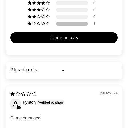
0
0
0
1
Écrire un avis
Sort by
23/02/2024
Fynton
Came damaged