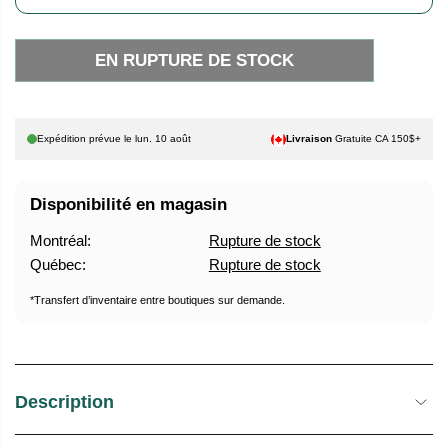
A
U
B
R
I
E
EN RUPTURE DE STOCK
T
D
U
E
E
S
Expédition prévue le
lun. 10 août
Livraison
Gratuite CA 150$+
L
T
O
C
Disponibilité en magasin
K
Montréal:
Rupture de stock
Québec:
Rupture de stock
*Transfert d’inventaire entre boutiques sur demande.
Description