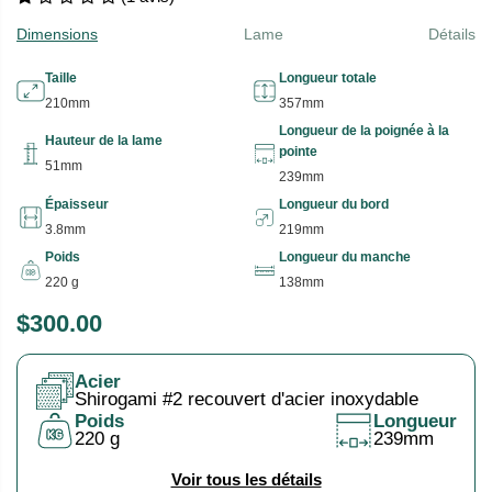
Dimensions
Lame
Détails
Taille
Longueur totale
210mm
357mm
Longueur de la poignée à la
Hauteur de la lame
pointe
51mm
239mm
Épaisseur
Longueur du bord
3.8mm
219mm
Poids
Longueur du manche
220 g
138mm
$300.00
P
E
R
N
Acier
I
R
Shirogami #2 recouvert d'acier inoxydable
X
U
Poids
Longueur
220 g
239mm
P
H
T
Voir tous les détails