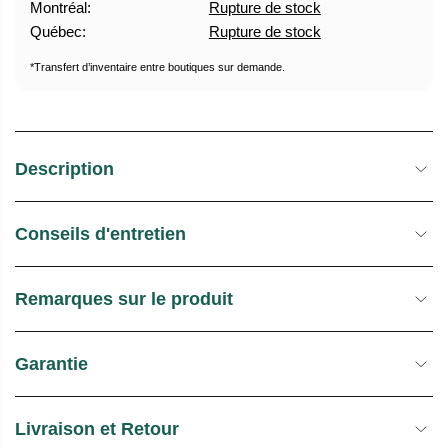
Montréal:
Rupture de stock
U
E
Québec:
Rupture de stock
E
S
L
T
*Transfert d’inventaire entre boutiques sur demande.
O
C
K
Description
Conseils d'entretien
Remarques sur le produit
Garantie
Livraison et Retour