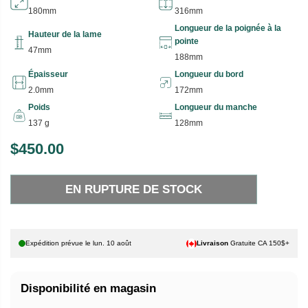
180mm
316mm
Longueur de la poignée à la
Hauteur de la lame
pointe
47mm
188mm
Épaisseur
Longueur du bord
2.0mm
172mm
Poids
Longueur du manche
137 g
128mm
$450.00
P
E
R
N
EN RUPTURE DE STOCK
I
R
X
U
P
H
T
Expédition prévue le
lun. 10 août
Livraison
Gratuite CA 150$+
A
U
B
R
Disponibilité en magasin
I
E
T
D