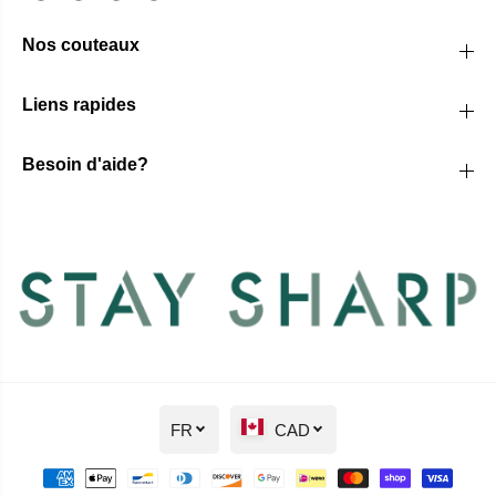
Nos couteaux
Liens rapides
Besoin d'aide?
FR
CAD