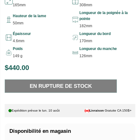
165mm
308mm
Longueur de la poignée à la
Hauteur de la lame
pointe
50mm
182mm
Épaisseur
Longueur du bord
4.6mm
170mm
Poids
Longueur du manche
149 g
126mm
$440.00
P
E
R
N
EN RUPTURE DE STOCK
I
R
X
U
P
H
T
Expédition prévue le
lun. 10 août
Livraison
Gratuite CA 150$+
A
U
B
R
Disponibilité en magasin
I
E
T
D