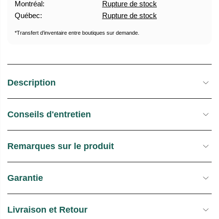
Montréal:
Rupture de stock
U
E
Québec:
Rupture de stock
E
S
L
T
*Transfert d’inventaire entre boutiques sur demande.
O
C
K
Description
Conseils d'entretien
Remarques sur le produit
Garantie
Livraison et Retour