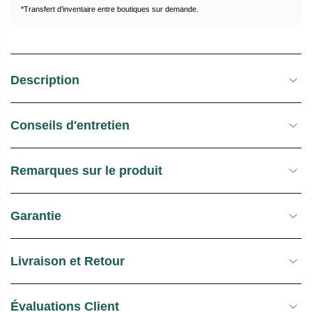
L
T
*Transfert d’inventaire entre boutiques sur demande.
O
C
K
Description
Conseils d'entretien
Remarques sur le produit
Garantie
Livraison et Retour
Évaluations Client