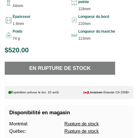
pointe
44mm
118mm
Épaisseur
Longueur du bord
1.9mm
110mm
Poids
Longueur du manche
74 g
113mm
$520.00
P
E
R
N
EN RUPTURE DE STOCK
I
R
X
U
P
H
T
Expédition prévue le
lun. 10 août
Livraison
Gratuite CA 150$+
A
U
B
R
Disponibilité en magasin
I
E
T
D
Montréal:
Rupture de stock
U
E
Québec:
Rupture de stock
E
S