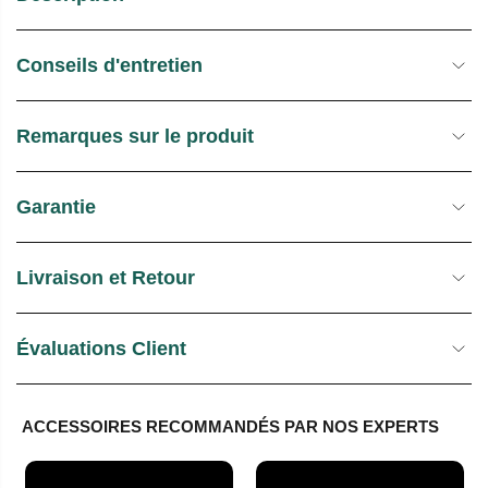
U
E
E
S
Conseils d'entretien
L
T
O
C
Remarques sur le produit
K
Garantie
Livraison et Retour
Évaluations Client
ACCESSOIRES RECOMMANDÉS PAR NOS EXPERTS