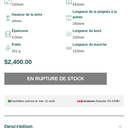
330mm
493mm
Longueur de la poignée à la
Hauteur de la lame
pointe
34mm
340mm
Épaisseur
Longueur du bord
4.0mm
330mm
Poids
Longueur du manche
301 g
153mm
$2,400.00
P
E
R
N
EN RUPTURE DE STOCK
I
R
X
U
P
H
T
Expédition prévue le
mar. 11 août
Livraison
Gratuite CA 150$+
A
U
B
R
I
E
Description
T
D