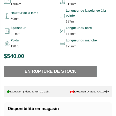
170mm
312mm
Longueur de la poignée à la
Hauteur de la lame
pointe
50mm
187mm
Épaisseur
Longueur du bord
2.1mm
171mm
Poids
Longueur du manche
190 g
125mm
$540.00
P
E
R
N
EN RUPTURE DE STOCK
I
R
X
U
P
H
T
Expédition prévue le
lun. 10 août
Livraison
Gratuite CA 150$+
A
U
B
R
Disponibilité en magasin
I
E
T
D