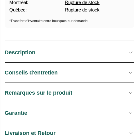
Montréal:
Rupture de stock
U
E
Québec:
Rupture de stock
E
S
L
T
*Transfert d’inventaire entre boutiques sur demande.
O
C
K
Description
Conseils d'entretien
Remarques sur le produit
Garantie
Livraison et Retour