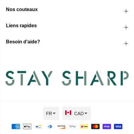
Nos couteaux
Liens rapides
Besoin d'aide?
FR
CAD