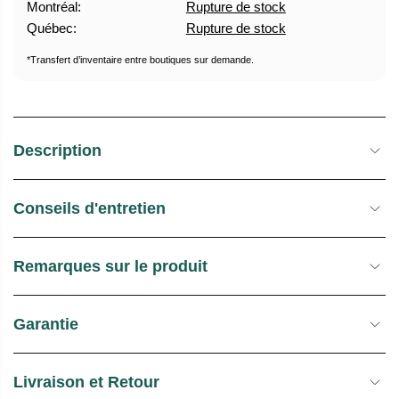
Montréal:
Rupture de stock
U
E
Québec:
Rupture de stock
E
S
L
T
*Transfert d’inventaire entre boutiques sur demande.
O
C
K
Description
Conseils d'entretien
Remarques sur le produit
Garantie
Livraison et Retour