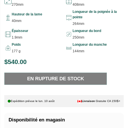
270mm
408mm
Longueur de la poignée à la
Hauteur de la lame
pointe
40mm
264mm
Épaisseur
Longueur du bord
1.9mm
250mm
Poids
Longueur du manche
177 g
144mm
$540.00
P
E
R
N
EN RUPTURE DE STOCK
I
R
X
U
P
H
T
Expédition prévue le
lun. 10 août
Livraison
Gratuite CA 150$+
A
U
B
R
Disponibilité en magasin
I
E
T
D