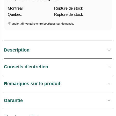
T
D
Montréal:
Rupture de stock
U
E
Québec:
Rupture de stock
E
S
L
T
*Transfert d’inventaire entre boutiques sur demande.
O
C
K
Description
Conseils d'entretien
Remarques sur le produit
Garantie