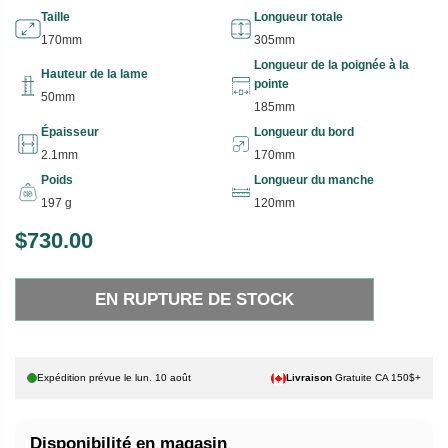
Taille
Longueur totale
170mm
305mm
Longueur de la poignée à la
Hauteur de la lame
pointe
50mm
185mm
Épaisseur
Longueur du bord
2.1mm
170mm
Poids
Longueur du manche
197 g
120mm
$730.00
P
E
R
N
EN RUPTURE DE STOCK
I
R
X
U
P
H
T
Expédition prévue le
lun. 10 août
Livraison
Gratuite CA 150$+
A
U
B
R
Disponibilité en magasin
I
E