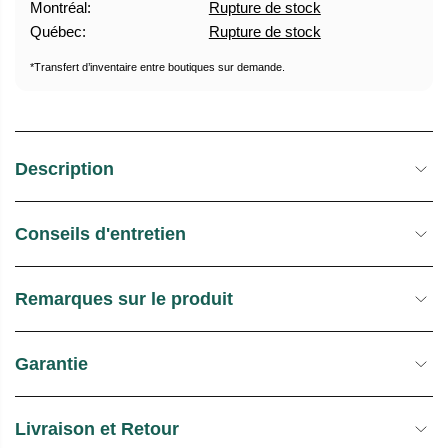
Montréal:
Rupture de stock
U
E
Québec:
Rupture de stock
E
S
L
T
*Transfert d’inventaire entre boutiques sur demande.
O
C
K
Description
Conseils d'entretien
Remarques sur le produit
Garantie
Livraison et Retour