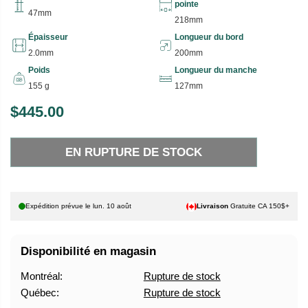
pointe
47mm
218mm
Épaisseur
Longueur du bord
2.0mm
200mm
Poids
Longueur du manche
155 g
127mm
$445.00
P
E
R
N
EN RUPTURE DE STOCK
I
R
X
U
P
H
T
Expédition prévue le
lun. 10 août
Livraison
Gratuite CA 150$+
A
U
B
R
Disponibilité en magasin
I
E
T
D
Montréal:
Rupture de stock
U
E
Québec:
Rupture de stock
E
S