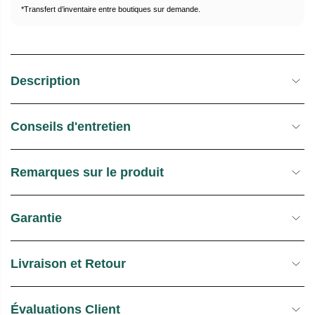
L
T
*Transfert d’inventaire entre boutiques sur demande.
O
C
K
Description
Conseils d'entretien
Remarques sur le produit
Garantie
Livraison et Retour
Évaluations Client