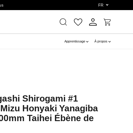
us
FR
Apprentissage
À propos
gashi Shirogami #1
Mizu Honyaki Yanagiba
00mm Taihei Ébène de