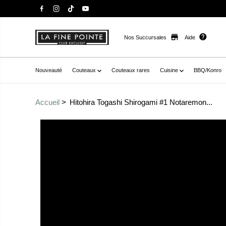
Nos Succursales
Aide
Nouveauté
Couteaux
Couteaux rares
Cuisine
BBQ/Konro
Accueil
Hitohira Togashi Shirogami #1 Notaremon...
Passer aux
href="//staysharpmtl.com/cdn/shop/files/HitohiraToga
informations sur le
nagiSakimaru300mmTaiheiEbenedeMacassar_1.jpg?v=1
produit
fancybox="gallerytemplate--20937717383342__main-pro
thumb="//staysharpmtl.com/cdn/shop/files/HitohiraTo
YanagiSakimaru300mmTaiheiEbenedeMacassar_1.jpg?v=
zoom-icon="false" aria-label="hitohira togashi shiroga
sakimaru 300mm taihei ébène de macassar" >