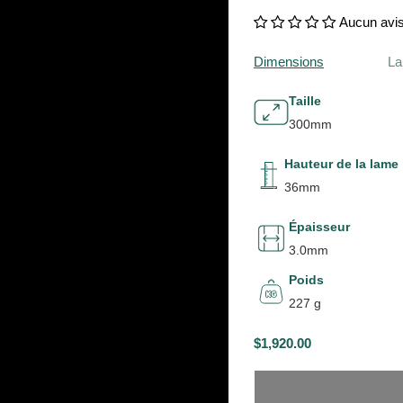
Aucun avi
Dimensions
L
Taille
300mm
Hauteur de la lame
36mm
Épaisseur
3.0mm
Poids
227 g
$1,920.00
P
E
R
N
I
R