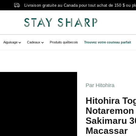
Livraison gratuite au Canada pour tout achat de 150 $ ou pl
Aiguisage
Cadeaux
Produits québecois
Trouvez votre couteau parfait
shiShirogami_1NotaremonMizuHonyakiYa
699649964" data-
Par Hitohira
duct" data-
gashiShirogami_1NotaremonMizuHonyaki
Hitohira To
1699649964" class=" no-js-hidden"
Notaremon 
mi #1 notaremon mizu honyaki yanagiba
Sakimaru 3
Macassar