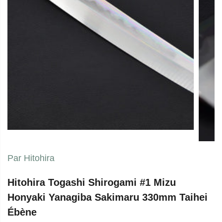
agains
Par Hitohira
Hitohira Togashi Shirogami #1 Mizu
Honyaki Yanagiba Sakimaru 330mm Taihei
Ébène