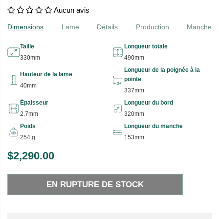
Aucun avis
Dimensions
Lame
Détails
Production
Manche
Taille
Longueur totale
330mm
490mm
Longueur de la poignée à la
Hauteur de la lame
pointe
40mm
337mm
Épaisseur
Longueur du bord
2.7mm
320mm
Poids
Longueur du manche
254 g
153mm
$2,290.00
P
E
R
N
EN RUPTURE DE STOCK
I
R
X
U
P