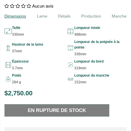
Aucun avis
Dimensions
Lame
Détails
Production
Manche
Taille
Longueur totale
330mm
488mm
Longueur de la poignée à la
Hauteur de la lame
pointe
37mm
336mm
Épaisseur
Longueur du bord
3.7mm
319mm
Poids
Longueur du manche
284 g
152mm
$2,750.00
P
E
R
N
EN RUPTURE DE STOCK
I
R
X
U
P