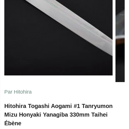
the lig
Par Hitohira
Hitohira Togashi Aogami #1 Tanryumon
Mizu Honyaki Yanagiba 330mm Taihei
Ébène