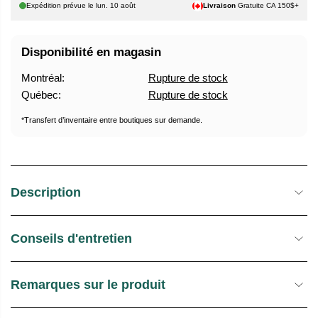
H
T
Expédition prévue le
lun. 10 août
Livraison
Gratuite CA 150$+
A
U
B
R
Disponibilité en magasin
I
E
T
D
Montréal:
Rupture de stock
U
E
Québec:
Rupture de stock
E
S
L
T
*Transfert d’inventaire entre boutiques sur demande.
O
C
K
Description
Conseils d'entretien
Remarques sur le produit