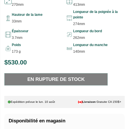
270mm
413mm
Longueur de la poignée à la
Hauteur de la lame
pointe
33mm
274mm
Épaisseur
Longueur du bord
3.7mm
262mm
Poids
Longueur du manche
173 g
140mm
$530.00
P
E
R
N
EN RUPTURE DE STOCK
I
R
X
U
P
H
T
Expédition prévue le
lun. 10 août
Livraison
Gratuite CA 150$+
A
U
B
R
Disponibilité en magasin
I
E
T
D