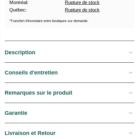
Montréal:
Rupture de stock
U
E
Québec:
Rupture de stock
E
S
L
T
*Transfert d’inventaire entre boutiques sur demande.
O
C
K
Description
Conseils d'entretien
Remarques sur le produit
Garantie
Livraison et Retour