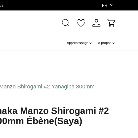
us
FR
Apprentissage
À propos
a Manzo Shirogami #2 Yanagiba 300mm
anaka Manzo Shirogami #2
300mm Ébène(Saya)
s