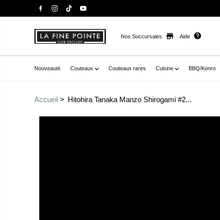
Nos Succursales
Aide
Nouveauté
Couteaux
Couteaux rares
Cuisine
BBQ/Konro
Accueil
Hitohira Tanaka Manzo Shirogami #2...
Passer aux
href="//staysharpmtl.com/cdn/shop/products/Hitohir
informations sur le
onyHandle_1.jpg?v=1668546604" data-fancybox="galle
produit
product" data-
thumb="//staysharpmtl.com/cdn/shop/products/Hitoh
EbonyHandle_1.jpg?v=1668546604" class=" no-js-hidden
label="hitohira tanaka manzo shirogami #2 yanagiba 3