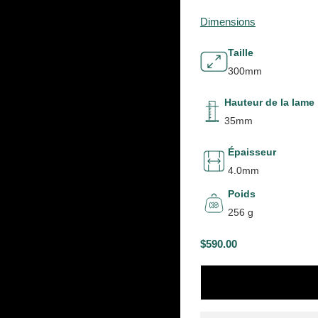
Dimensions
Taille
300mm
Hauteur de la lame
35mm
Épaisseur
4.0mm
Poids
256 g
$590.00
P
R
I
X