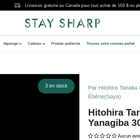
Livraison gratuite au Canada pour tout achat de 150 $ ou pl
Aiguisage
Cadeaux
Produits québecois
Trouvez votre couteau parfait
aTanakaManzoWhite_2Yanagiba300mmEb
rytemplate--20937717383342__main-
3 en stock
Par Hitohira Tanak
Ébène(Saya)
iraTanakaManzoWhite_2Yanagiba300mm
" zoom-icon="false" aria-
Hitohira T
00mm ébène(saya)" >
Yanagiba 
Aucun avi