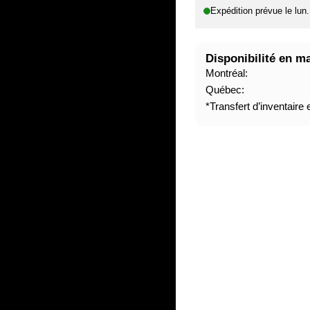
Expédition prévue le
lun
H
A
B
Disponibilité en m
I
Montréal:
T
Québec:
U
*Transfert d’inventaire
E
L