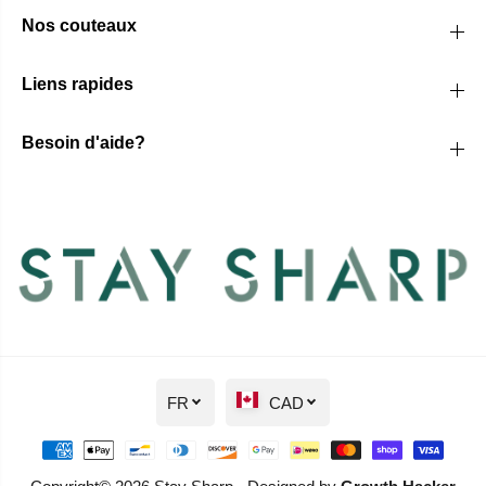
Nos couteaux
Liens rapides
Besoin d'aide?
FR
CAD