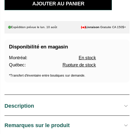
AJOUTER AU PANIER
I
X
H
Expédition prévue le
lun. 10 août
Livraison
Gratuite CA 150$+
A
B
Disponibilité en magasin
I
T
Montréal:
En stock
U
Québec:
Rupture de stock
E
L
*Transfert d’inventaire entre boutiques sur demande.
Description
Remarques sur le produit