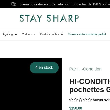
Livraison gratuite au Canada pour tout achat de 150 $ ou pl
Aiguisage
Cadeaux
Produits québecois
Trouvez votre couteau parfait
NHanpuRouleau6pochettesGris_5.jpg?
717186734__main-product" data-
4 en stock
Par Hi-Condition
32161" class=" no-js-hidden" zoom-
HI-CONDITI
ettes gris" >
pochettes G
Aucun avi
$150.00