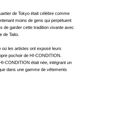
artier de Tokyo était célèbre comme
 maintenant moins de gens qui perpétuent
 de garder cette tradition vivante avec
e de Taito.
où les artistes ont exposé leurs
propre pochoir de HI-CONDITION.
e HI-CONDITION était née, intégrant un
stique dans une gamme de vêtements
té à votre vie, créant des produits
é dont vous trouverez un plaisir