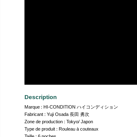
Description
Marque : HI-CONDITION ハイコンディション
Fabricant : Yuji Osada 長田 勇次
Zone de production : Tokyo/ Japon
Type de produit : Rouleau à couteaux
Taille : 6 poches