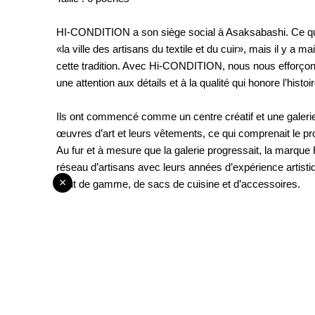
HI-CONDITION a son siège social à Asaksabashi. Ce qu
«la ville des artisans du textile et du cuir», mais il y a
cette tradition. Avec Hi-CONDITION, nous nous efforçons
une attention aux détails et à la qualité qui honore l’histoir
Ils ont commencé comme un centre créatif et une galerie 
œuvres d’art et leurs vêtements, ce qui comprenait le 
Au fur et à mesure que la galerie progressait, la marqu
réseau d’artisans avec leurs années d’expérience arti
×
haut de gamme, de sacs de cuisine et d’accessoires.
HI-CONDITION confère des couleurs vives et une positivi
selon les normes les plus élevées, des articles de qualit
quotidien pendant des années d’utilisation.
Remarques sur le produit