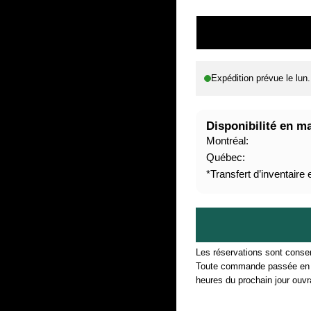
P
R
I
X
Expédition prévue le
lun
H
A
B
Disponibilité en m
I
Montréal:
T
Québec:
U
*Transfert d’inventaire
E
L
Les réservations sont conser
Toute commande passée en d
heures du prochain jour ouvr