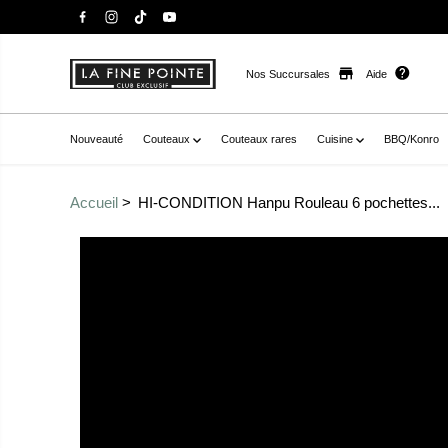
Nos Succursales
Aide
Nouveauté
Couteaux
Couteaux rares
Cuisine
BBQ/Konro
Accueil
HI-CONDITION Hanpu Rouleau 6 pochettes...
Passer aux
href="//staysharpmtl.com/cdn/shop/files/HI-CONDITIO
informations sur le
v=1709232161" data-fancybox="gallerytemplate--20937
produit
thumb="//staysharpmtl.com/cdn/shop/files/HI-
CONDITIONHanpuRouleau6pochettesGris_5.jpg?v=17092
icon="false" aria-label="hi-condition hanpu rouleau 6 poch