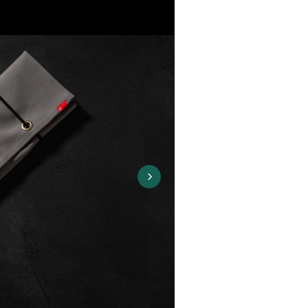
RÉSERVEZ VOTRE COUTEAU
ions sont conservées pendant 3 heures durant les heures d’ouverture (
passée en dehors des heures d’ouverture sera réservée pour les 3 
du prochain jour ouvrable.