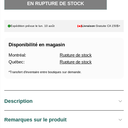
EN RUPTURE DE STOCK
I
R
X
U
P
H
T
Expédition prévue le
lun. 10 août
Livraison
Gratuite CA 150$+
A
U
B
R
Disponibilité en magasin
I
E
T
D
Montréal:
Rupture de stock
U
E
Québec:
Rupture de stock
E
S
L
T
*Transfert d’inventaire entre boutiques sur demande.
O
C
K
Description
Remarques sur le produit