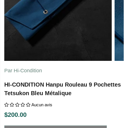
Par Hi-Condition
HI-CONDITION Hanpu Rouleau 9 Pochettes
Tetsukon Bleu Métalique
Aucun avis
$200.00
P
E
R
N