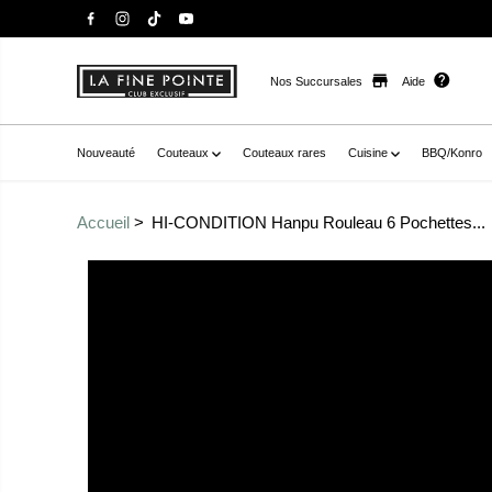
Nos Succursales
Aide
Nouveauté
Couteaux
Couteaux rares
Cuisine
BBQ/Konro
Accueil
HI-CONDITION Hanpu Rouleau 6 Pochettes...
Passer aux
href="//staysharpmtl.com/cdn/shop/files/HI-CONDITIO
informations sur le
v=1709231009" data-fancybox="gallerytemplate--20937
produit
thumb="//staysharpmtl.com/cdn/shop/files/HI-
CONDITIONHanpuRouleau6PochettesViolet_1.jpg?v=170
zoom-icon="false" aria-label="hi-condition hanpu rouleau 