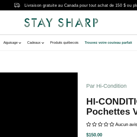
Livraison gratuite au Canada pour tout achat de 150 $ ou pl
Aiguisage
Cadeaux
Produits québecois
Trouvez votre couteau parfait
NHanpuRouleau6PochettesViolet_1.jpg?
717186734__main-product" data-
Par Hi-Condition
9231009" class=" no-js-hidden"
HI-CONDITI
6 pochettes violet" >
Pochettes V
Aucun avi
$150.00