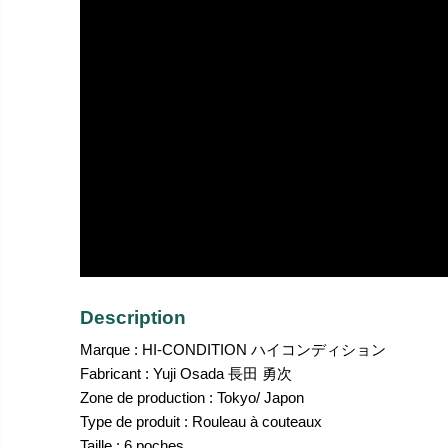
Description
Marque : HI-CONDITION ハイコンディション
Fabricant : Yuji Osada 長田 勇次
Zone de production : Tokyo/ Japon
Type de produit : Rouleau à couteaux
Taille : 6 poches