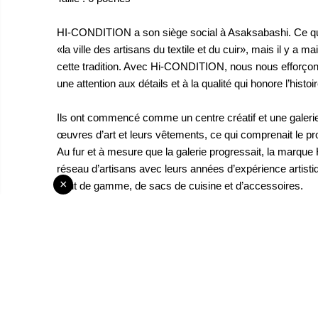
HI-CONDITION a son siège social à Asaksabashi. Ce qu
«la ville des artisans du textile et du cuir», mais il y a
cette tradition. Avec Hi-CONDITION, nous nous efforçons
une attention aux détails et à la qualité qui honore l’histoir
Ils ont commencé comme un centre créatif et une galerie 
œuvres d’art et leurs vêtements, ce qui comprenait le 
Au fur et à mesure que la galerie progressait, la marqu
réseau d’artisans avec leurs années d’expérience arti
×
haut de gamme, de sacs de cuisine et d’accessoires.
HI-CONDITION confère des couleurs vives et une positivi
selon les normes les plus élevées, des articles de qualit
quotidien pendant des années d’utilisation.
Remarques sur le produit