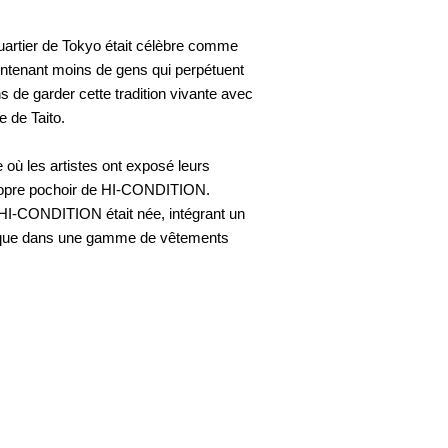
artier de Tokyo était célèbre comme
 maintenant moins de gens qui perpétuent
 de garder cette tradition vivante avec
e de Taito.
où les artistes ont exposé leurs
propre pochoir de HI-CONDITION.
e HI-CONDITION était née, intégrant un
stique dans une gamme de vêtements
té à votre vie, créant des produits
é dont vous trouverez un plaisir