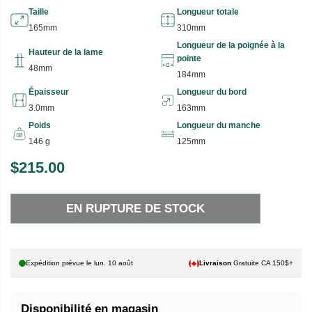
Taille
Longueur totale
165mm
310mm
Longueur de la poignée à la
Hauteur de la lame
pointe
48mm
184mm
Épaisseur
Longueur du bord
3.0mm
163mm
Poids
Longueur du manche
146 g
125mm
$215.00
P
E
R
N
EN RUPTURE DE STOCK
I
R
X
U
P
H
T
Expédition prévue le
lun. 10 août
Livraison
Gratuite CA 150$+
A
U
B
R
Disponibilité en magasin
I
E