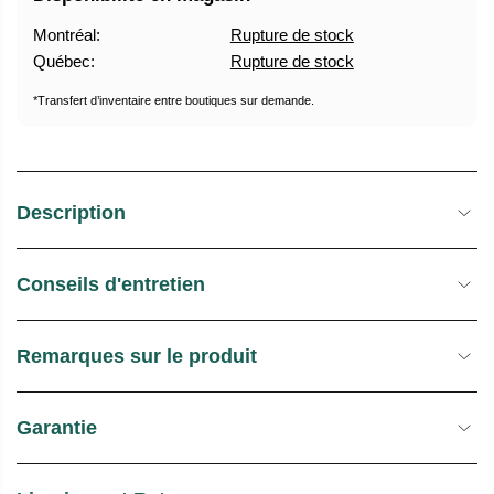
T
D
Montréal:
Rupture de stock
U
E
Québec:
Rupture de stock
E
S
L
T
*Transfert d’inventaire entre boutiques sur demande.
O
C
K
Description
Conseils d'entretien
Remarques sur le produit
Garantie