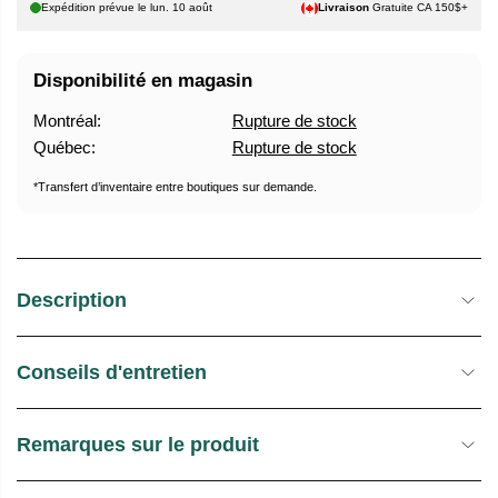
Expédition prévue le
lun. 10 août
Livraison
Gratuite CA 150$+
L
T
O
C
Disponibilité en magasin
K
Montréal:
Rupture de stock
Québec:
Rupture de stock
*Transfert d’inventaire entre boutiques sur demande.
Description
Conseils d'entretien
Remarques sur le produit