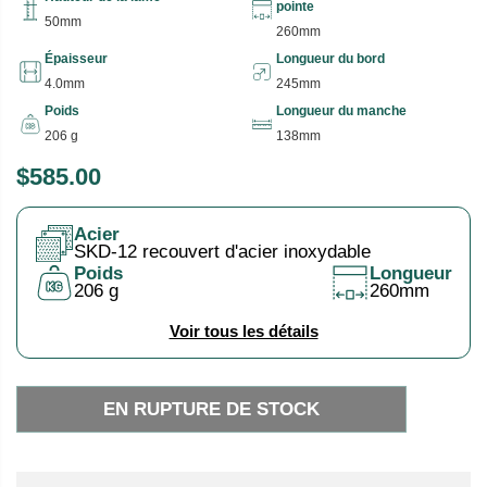
pointe
50mm
260mm
Épaisseur
Longueur du bord
4.0mm
245mm
Poids
Longueur du manche
206 g
138mm
$585.00
P
E
R
N
Acier
I
R
SKD-12 recouvert d'acier inoxydable
X
U
Poids
Longueur
206 g
260mm
P
H
T
Voir tous les détails
A
U
B
R
I
E
EN RUPTURE DE STOCK
T
D
U
E
E
S