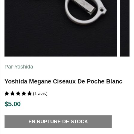
Par Yoshida
Yoshida Megane Ciseaux De Poche Blanc
(1 avis)
$5.00
P
E
R
N
EN RUPTURE DE STOCK
I
R
X
U