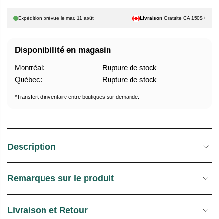
P
H
T
Expédition prévue le
mar. 11 août
Livraison
Gratuite CA 150$+
A
U
B
R
Disponibilité en magasin
I
E
T
D
Montréal:
Rupture de stock
U
E
Québec:
Rupture de stock
E
S
L
T
*Transfert d’inventaire entre boutiques sur demande.
O
C
K
Description
Remarques sur le produit
Livraison et Retour