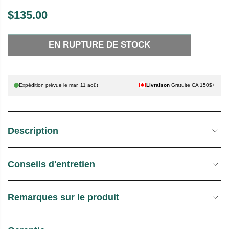
$135.00
P
E
R
N
EN RUPTURE DE STOCK
I
R
X
U
P
H
T
Expédition prévue le
mar. 11 août
Livraison
Gratuite CA 150$+
A
U
B
R
I
E
Description
T
D
U
E
E
S
Conseils d'entretien
L
T
O
C
Remarques sur le produit
K