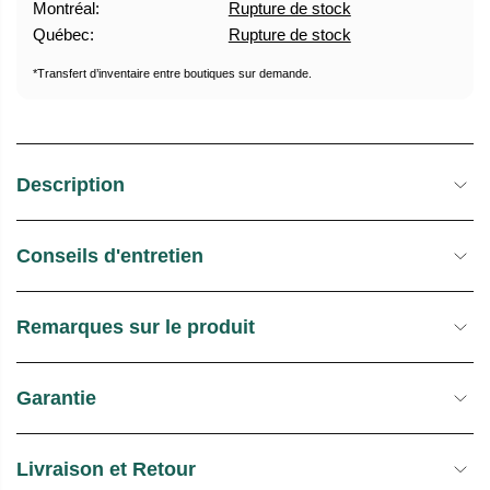
Montréal:
Rupture de stock
U
E
Québec:
Rupture de stock
E
S
L
T
*Transfert d’inventaire entre boutiques sur demande.
O
C
K
Description
Conseils d'entretien
Remarques sur le produit
Garantie
Livraison et Retour