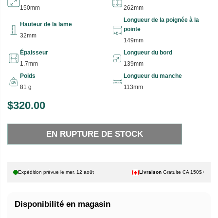
150mm
262mm
Longueur de la poignée à la
Hauteur de la lame
pointe
32mm
149mm
Épaisseur
Longueur du bord
1.7mm
139mm
Poids
Longueur du manche
81 g
113mm
$320.00
P
E
R
N
EN RUPTURE DE STOCK
I
R
X
U
P
H
T
Expédition prévue le
mer. 12 août
Livraison
Gratuite CA 150$+
A
U
B
R
Disponibilité en magasin
I
E
T
D