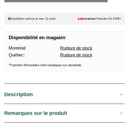
X
U
P
H
T
Expédition prévue le
mer. 12 août
Livraison
Gratuite CA 150$+
A
U
B
R
Disponibilité en magasin
I
E
T
D
Montréal:
Rupture de stock
U
E
Québec:
Rupture de stock
E
S
L
T
*Transfert d’inventaire entre boutiques sur demande.
O
C
K
Description
Remarques sur le produit