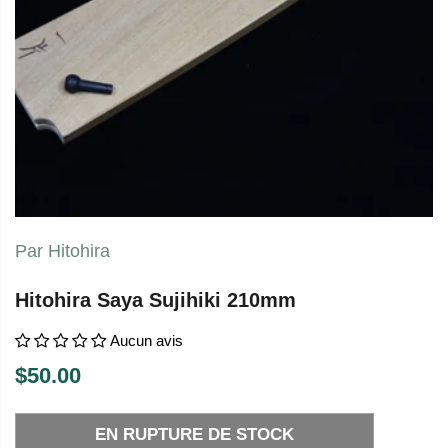
Par Hitohira
Hitohira Saya Sujihiki 210mm
Aucun avis
$50.00
P
E
R
N
EN RUPTURE DE STOCK
I
R