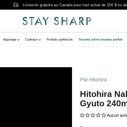
Livraison gratuite au Canada pour tout achat de 150 $ ou pl
Aiguisage
Cadeaux
Produits québecois
Trouvez votre couteau parfait
D-00FA-41FB-91F9-
erytemplate-
Par Hitohira
9AD-00FA-41FB-91F9-
Hitohira N
" zoom-icon="false" aria-
Gyuto 240m
hei bois de rose" >
Aucun avi