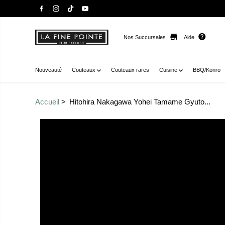
Nos Succursales
Aide
Nouveauté
Couteaux
Couteaux rares
Cuisine
BBQ/Konro
Accueil
Hitohira Nakagawa Yohei Tamame Gyuto...
Passer aux
href="//staysharpmtl.com/cdn/shop/products/F98209A
informations sur le
7431FB1DDA37.jpg?v=1666795017" data-fancybox="gall
produit
-20937717022894__main-product" data-
thumb="//staysharpmtl.com/cdn/shop/products/F9820
7431FB1DDA37.jpg?v=1666795017" class=" no-js-hidden
label="hitohira nakagawa yohei tamame gyuto 240mm tai