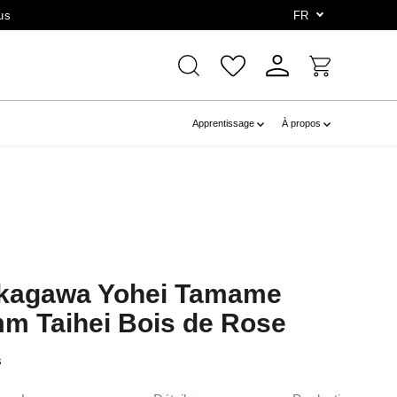
us
FR
Apprentissage
À propos
akagawa Yohei Tamame
m Taihei Bois de Rose
s