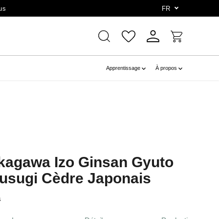
us
FR
Apprentissage
À propos
akagawa Izo Ginsan Gyuto
sugi Cèdre Japonais
s