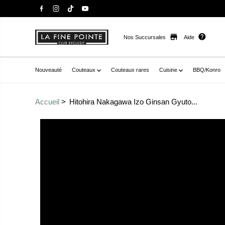
Nos Succursales
Aide
Nouveauté
Couteaux
Couteaux rares
Cuisine
BBQ/Konro
Accueil
Hitohira Nakagawa Izo Ginsan Gyuto...
Passer aux
href="//staysharpmtl.com/cdn/shop/files/HitohiraKik
informations sur le
reJaponais_1.jpg?v=1689972506" data-fancybox="galle
produit
product" data-
thumb="//staysharpmtl.com/cdn/shop/files/HitohiraK
edreJaponais_1.jpg?v=1689972506" class=" no-js-hidden
label="hitohira nakagawa izo ginsan gyuto 210mm yakus