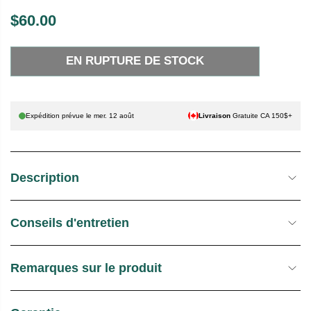
$60.00
P
E
R
N
EN RUPTURE DE STOCK
I
R
X
U
P
H
T
Expédition prévue le
mer. 12 août
Livraison
Gratuite CA 150$+
A
U
B
R
I
E
Description
T
D
U
E
E
S
Conseils d'entretien
L
T
O
C
Remarques sur le produit
K