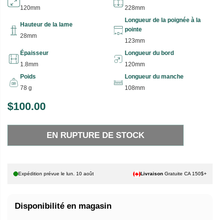
120mm
228mm
Longueur de la poignée à la
Hauteur de la lame
pointe
28mm
123mm
Épaisseur
Longueur du bord
1.8mm
120mm
Poids
Longueur du manche
78 g
108mm
$100.00
P
E
R
N
EN RUPTURE DE STOCK
I
R
X
U
P
H
T
Expédition prévue le
lun. 10 août
Livraison
Gratuite CA 150$+
A
U
B
R
Disponibilité en magasin
I
E
T
D