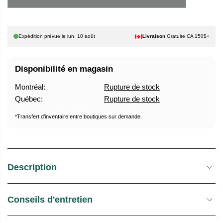
U
E
E
S
L
T
Expédition prévue le
lun. 10 août
Livraison
Gratuite CA 150$+
O
C
Disponibilité en magasin
K
Montréal:
Rupture de stock
Québec:
Rupture de stock
*Transfert d’inventaire entre boutiques sur demande.
Description
Conseils d'entretien