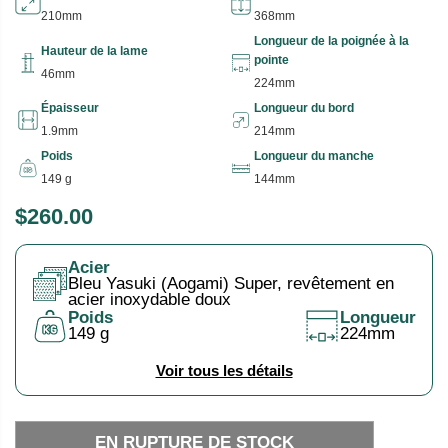
210mm
368mm
Longueur de la poignée à la
Hauteur de la lame
pointe
46mm
224mm
Épaisseur
Longueur du bord
1.9mm
214mm
Poids
Longueur du manche
149 g
144mm
$260.00
P
E
R
N
Acier
I
R
Bleu Yasuki (Aogami) Super, revêtement en
X
U
acier inoxydable doux
Poids
Longueur
P
149 g
224mm
H
T
A
U
Voir tous les détails
B
R
I
E
EN RUPTURE DE STOCK
T
D