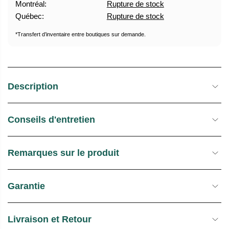
Montréal:
Rupture de stock
U
E
Québec:
Rupture de stock
E
S
L
T
*Transfert d’inventaire entre boutiques sur demande.
O
C
K
Description
Conseils d'entretien
Remarques sur le produit
Garantie
Livraison et Retour