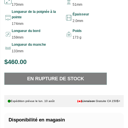
170mm
51mm
Longueur de la poignée à la
Épaisseur
pointe
2.0mm
174mm
Longueur du bord
Poids
159mm
173 g
Longueur du manche
133mm
$460.00
P
E
R
N
EN RUPTURE DE STOCK
I
R
X
U
P
H
T
Expédition prévue le
lun. 10 août
Livraison
Gratuite CA 150$+
A
U
B
R
Disponibilité en magasin
I
E
T
D