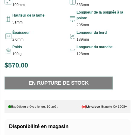
190mm
333mm
Longueur de la poignée à la
Hauteur de la lame
pointe
51mm
205mm
Épaisseur
Longueur du bord
2.0mm
189mm
Poids
Longueur du manche
190 g
128mm
$570.00
P
E
R
N
EN RUPTURE DE STOCK
I
R
X
U
P
H
T
Expédition prévue le
lun. 10 août
Livraison
Gratuite CA 150$+
A
U
B
R
Disponibilité en magasin
I
E
T
D