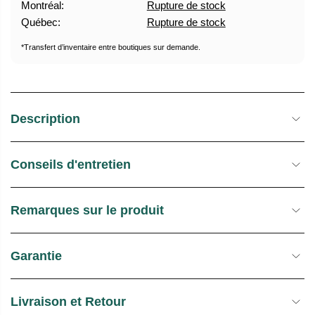
Montréal:
Rupture de stock
U
E
Québec:
Rupture de stock
E
S
L
T
*Transfert d’inventaire entre boutiques sur demande.
O
C
K
Description
Conseils d'entretien
Remarques sur le produit
Garantie
Livraison et Retour