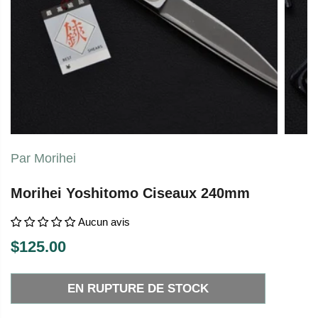
Par Morihei
Morihei Yoshitomo Ciseaux 240mm
Aucun avis
$125.00
P
E
R
N
EN RUPTURE DE STOCK
I
R
X
U