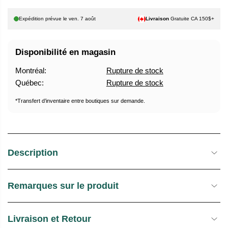
P
H
T
Expédition prévue le
ven. 7 août
Livraison
Gratuite CA 150$+
A
U
B
R
Disponibilité en magasin
I
E
T
D
Montréal:
Rupture de stock
U
E
Québec:
Rupture de stock
E
S
L
T
*Transfert d’inventaire entre boutiques sur demande.
O
C
K
Description
Remarques sur le produit
Livraison et Retour