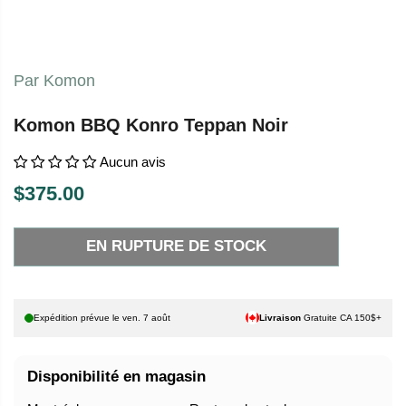
Par Komon
Komon BBQ Konro Teppan Noir
Aucun avis
$375.00
P
E
R
N
EN RUPTURE DE STOCK
I
R
X
U
P
H
T
Expédition prévue le
ven. 7 août
Livraison
Gratuite CA 150$+
A
U
B
R
Disponibilité en magasin
I
E
T
D