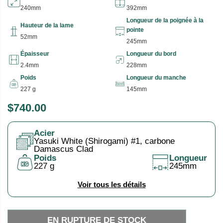
240mm
392mm
Longueur de la poignée à la
Hauteur de la lame
pointe
52mm
245mm
Épaisseur
Longueur du bord
2.4mm
228mm
Poids
Longueur du manche
227 g
145mm
$740.00
P
E
R
N
Acier
I
R
Yasuki White (Shirogami) #1, carbone
X
U
Damascus Clad
Poids
Longueur
P
227 g
245mm
H
T
A
U
Voir tous les détails
B
R
I
E
EN RUPTURE DE STOCK
T
D