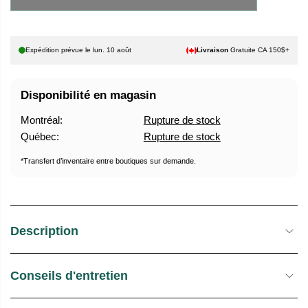
U
E
E
S
L
T
Expédition prévue le
lun. 10 août
Livraison
Gratuite CA 150$+
O
C
Disponibilité en magasin
K
Montréal:
Rupture de stock
Québec:
Rupture de stock
*Transfert d’inventaire entre boutiques sur demande.
Description
Conseils d'entretien