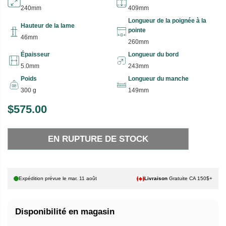
240mm
409mm
Longueur de la poignée à la
Hauteur de la lame
pointe
46mm
260mm
Épaisseur
Longueur du bord
5.0mm
243mm
Poids
Longueur du manche
300 g
149mm
$575.00
P
E
R
N
EN RUPTURE DE STOCK
I
R
X
U
P
H
T
Expédition prévue le
mar. 11 août
Livraison
Gratuite CA 150$+
A
U
B
R
Disponibilité en magasin
I
E
T
D