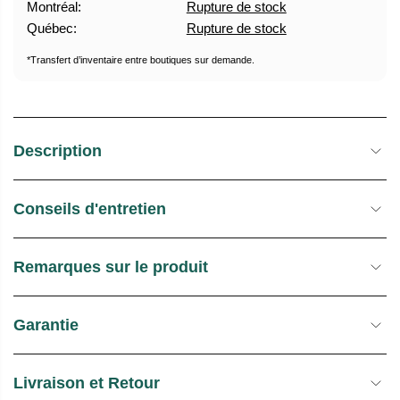
Montréal:
Rupture de stock
U
E
Québec:
Rupture de stock
E
S
L
T
*Transfert d’inventaire entre boutiques sur demande.
O
C
K
Description
Conseils d'entretien
Remarques sur le produit
Garantie
Livraison et Retour