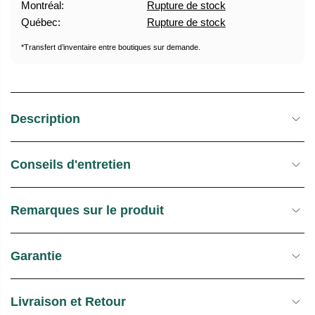
Montréal:
Rupture de stock
U
E
Québec:
Rupture de stock
E
S
L
T
*Transfert d’inventaire entre boutiques sur demande.
O
C
K
Description
Conseils d'entretien
Remarques sur le produit
Garantie
Livraison et Retour