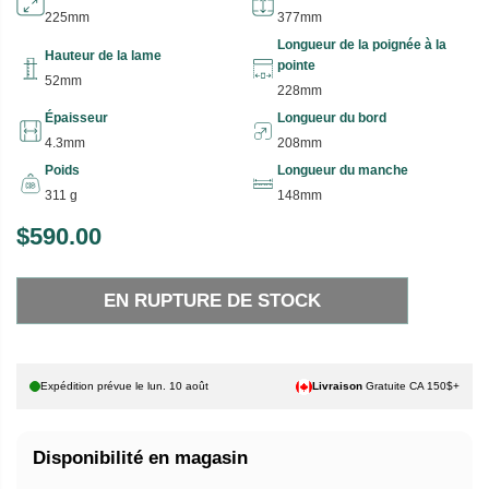
225mm
377mm
Longueur de la poignée à la
Hauteur de la lame
pointe
52mm
228mm
Épaisseur
Longueur du bord
4.3mm
208mm
Poids
Longueur du manche
311 g
148mm
$590.00
P
E
R
N
EN RUPTURE DE STOCK
I
R
X
U
P
H
T
Expédition prévue le
lun. 10 août
Livraison
Gratuite CA 150$+
A
U
B
R
Disponibilité en magasin
I
E
T
D