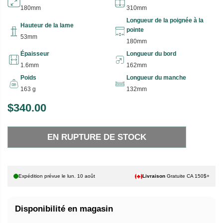
180mm
310mm
Longueur de la poignée à la
Hauteur de la lame
pointe
53mm
180mm
Épaisseur
Longueur du bord
1.6mm
162mm
Poids
Longueur du manche
163 g
132mm
$340.00
P
E
R
N
EN RUPTURE DE STOCK
I
R
X
U
P
H
T
Expédition prévue le
lun. 10 août
Livraison
Gratuite CA 150$+
A
U
B
R
Disponibilité en magasin
I
E
T
D