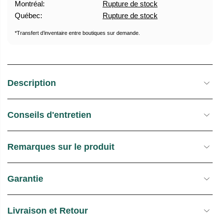
Montréal:
Rupture de stock
U
E
Québec:
Rupture de stock
E
S
L
T
*Transfert d’inventaire entre boutiques sur demande.
O
C
K
Description
Conseils d'entretien
Remarques sur le produit
Garantie
Livraison et Retour