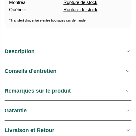
Montréal:
Rupture de stock
U
E
Québec:
Rupture de stock
E
S
L
T
*Transfert d’inventaire entre boutiques sur demande.
O
C
K
Description
Conseils d'entretien
Remarques sur le produit
Garantie
Livraison et Retour