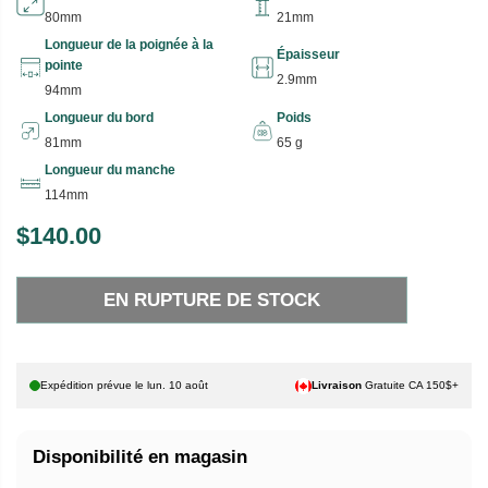
80mm
21mm
Longueur de la poignée à la
Épaisseur
pointe
2.9mm
94mm
Longueur du bord
Poids
81mm
65 g
Longueur du manche
114mm
$140.00
P
E
R
N
EN RUPTURE DE STOCK
I
R
X
U
P
H
T
Expédition prévue le
lun. 10 août
Livraison
Gratuite CA 150$+
A
U
B
R
Disponibilité en magasin
I
E
T
D