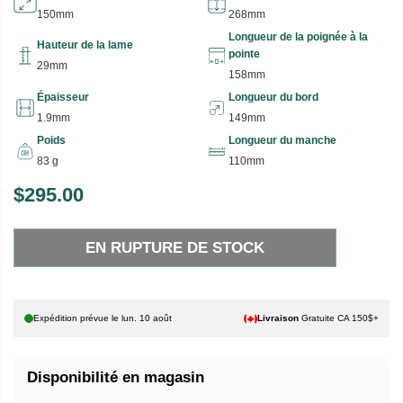
150mm
268mm
Longueur de la poignée à la
Hauteur de la lame
pointe
29mm
158mm
Épaisseur
Longueur du bord
1.9mm
149mm
Poids
Longueur du manche
83 g
110mm
$295.00
P
E
R
N
EN RUPTURE DE STOCK
I
R
X
U
P
H
T
Expédition prévue le
lun. 10 août
Livraison
Gratuite CA 150$+
A
U
B
R
Disponibilité en magasin
I
E
T
D