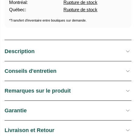
Montréal:
Rupture de stock
U
E
Québec:
Rupture de stock
E
S
L
T
*Transfert d’inventaire entre boutiques sur demande.
O
C
K
Description
Conseils d'entretien
Remarques sur le produit
Garantie
Livraison et Retour