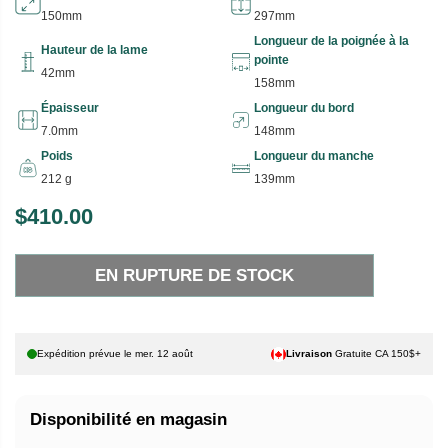
150mm
297mm
Longueur de la poignée à la
Hauteur de la lame
pointe
42mm
158mm
Épaisseur
Longueur du bord
7.0mm
148mm
Poids
Longueur du manche
212 g
139mm
$410.00
P
E
R
N
EN RUPTURE DE STOCK
I
R
X
U
P
H
T
Expédition prévue le
mer. 12 août
Livraison
Gratuite CA 150$+
A
U
B
R
Disponibilité en magasin
I
E
T
D