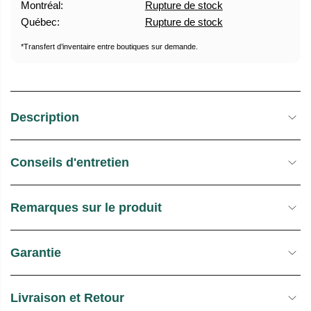
Montréal:
Rupture de stock
U
E
Québec:
Rupture de stock
E
S
L
T
*Transfert d’inventaire entre boutiques sur demande.
O
C
K
Description
Conseils d'entretien
Remarques sur le produit
Garantie
Livraison et Retour