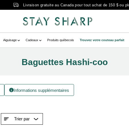
Livraison gratuite au Canada pour tout achat de 150 $ ou pl
Aiguisage
Cadeaux
Produits québecois
Trouvez votre couteau parfait
Baguettes Hashi-coo
Informations supplémentaires
Trier par