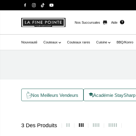
Nos Succursales
Aide
Nouveauté
Couteaux
Couteaux rares
Cuisine
BBQ/Konro
Nos Meilleurs Vendeurs
Académie StaySharp
3 Des Produits