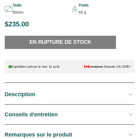
Taille
Poids
90mm
65 g
$235.00
P
E
R
N
EN RUPTURE DE STOCK
I
R
X
U
P
H
T
Expédition prévue le
mar. 11 août
Livraison
Gratuite CA 150$+
A
U
B
R
I
E
Description
T
D
U
E
E
S
Conseils d'entretien
L
T
O
C
Remarques sur le produit
K