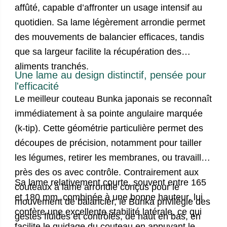
affûté, capable d’affronter un usage intensif au
quotidien. Sa lame légèrement arrondie permet
des mouvements de balancier efficaces, tandis
que sa largeur facilite la récupération des
aliments tranchés.
Une lame au design distinctif, pensée pour
l'efficacité
Le meilleur
couteau Bunka japonais
se reconnaît
immédiatement à sa pointe angulaire marquée
(k-tip). Cette géométrie particulière permet des
découpes de précision, notamment pour tailler
les légumes, retirer les membranes, ou travailler
près des os avec contrôle. Contrairement aux
Sa lame relativement courte, souvent entre 165
couteaux à lame arrondie conçus pour le
et 180 mm, combinée à une bonne hauteur, lui
mouvement de balancier, le Bunka privilégie des
confère une excellente stabilité latérale, ce qui
gestes fluides et contrôlés, de haut en bas, en
facilite le guidage du couteau en appuyant le