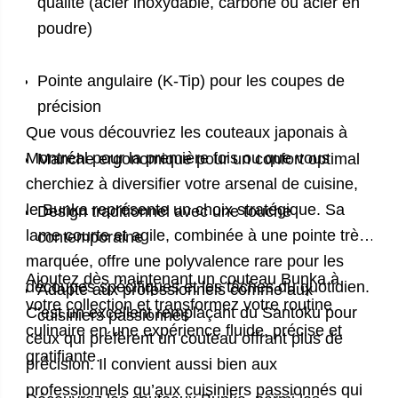
qualité (acier inoxydable, carbone ou acier en
poudre)
Pointe angulaire (K-Tip) pour les coupes de
précision
Que vous découvriez les
couteaux japonais à
Montréal
pour la première fois ou que vous
Manche ergonomique pour un confort optimal
cherchiez à diversifier votre arsenal de cuisine,
le Bunka représente un choix stratégique.
Sa
Design traditionnel avec une touche
lame courte et agile, combinée à une pointe très
contemporaine
marquée, offre une polyvalence rare pour les
Ajoutez dès maintenant un couteau Bunka à
découpes spécifiques et les tâches du quotidien.
Adapté aux professionnels comme aux
votre collection et transformez votre routine
C’est un excellent remplaçant du Santoku pour
cuisiniers passionnés
culinaire en une expérience fluide, précise et
ceux qui préfèrent un couteau offrant plus de
gratifiante.
précision. Il convient aussi bien aux
professionnels qu’aux cuisiniers passionnés qui