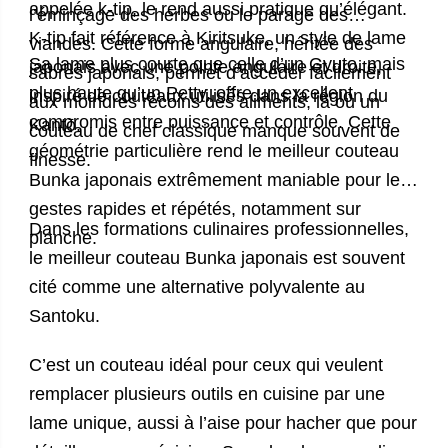
appelée k-tip, le rend aussi pratique qu’élégant.
l’éminçage des herbes ou le parage des
K-tip fait référence à Kiritsuke, un style de lame
viandes. Cette forme angulaire, héritée des
Sa lame plus courte que celle d’un Gyuto, mais
japonais avec une pointe angulaire et droite,
sabres japonais, permet d’accéder facilement
plus haute qu’un Petty, offre un excellent
inspiré de couteaux utilisés dans la région du
aux moindres recoins des aliments, là où un
compromis entre puissance et contrôle. Cette
Kantō.
couteau de chef classique manque souvent de
géométrie particulière rend le meilleur couteau
finesse.
Bunka japonais extrêmement maniable pour les
gestes rapides et répétés, notamment sur
Dans les formations culinaires professionnelles,
planche.
le meilleur
couteau Bunka japonais
est souvent
cité comme une alternative polyvalente au
Santoku.
C’est un couteau idéal pour ceux qui veulent
remplacer plusieurs outils en cuisine par une
lame unique, aussi à l’aise pour hacher que pour