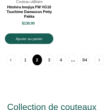
Couteau utilitaire
Hitohira Imojiya FW VG10
Tsuchime Damascus Petty
Pakka
$130.00
Ajouter au panier
1
2
3
4
…
94
Collection de couteaux