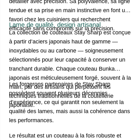
détailler avec précision. Sa polyvalence, sa ligne
tendue et sa prise en main instinctive en font un
favori chez les cuisiniers qui recherchent
Lame de qualité, design artisanal
efficacité sans compromis sur la précision.
La collection de
couteaux Stay Sharp
est conçue
à partir d’aciers japonais haut de gamme —
inoxydables ou au carbone — soigneusement
sélectionnés pour leur capacité à conserver un
tranchant durable. Chaque
couteau Bunka
japonais
est méticuleusement forgé, souvent à la
Les forgerons partenaires de Stay Sharp
main, par des artisans qui perpétuent les
possèdent souvent plusieurs décennies
techniques traditionnelles de la coutellerie
d’expérience, ce qui garantit non seulement la
japonaise.
qualité des lames, mais aussi la cohérence dans
les performances.
Le résultat est un couteau à la fois robuste et