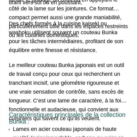
tirant vers soi ou en poussant.
côté de la lame sur les jointures. Ce format
compact permet aussi une grande maniabilité,
Des chefs formés à la cuisine kaiseki ou
particulièrement utile dans les espaces restreints
washoku utilisent souvent un couteau Bunka
ou les cuisines domestiques.
pour les tâches intermédiaires, profitant de son
équilibre entre finesse et résistance.
Le meilleur
couteau Bunka japonais
est un outil
de travail conçu pour ceux qui recherchent un
tranchant incisif, une géométrie rigoureuse et
une vraie sensation de contrôle, sans excès de
longueur. C’est une lame de caractère, à la fois
fonctionnelle et audacieuse, qui convient aux
Caractéristiques principales de la collection
cuisiniers qui savent ce qu’ils veulent.
Bunka :
Lames en
acier couteau japonais
de haute