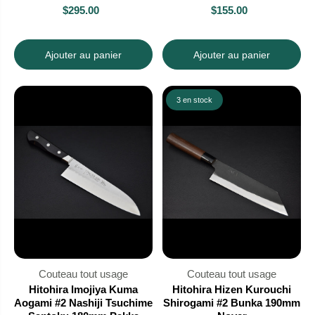
$295.00
$155.00
Ajouter au panier
Ajouter au panier
3 en stock
Couteau tout usage
Couteau tout usage
Hitohira Imojiya Kuma
Hitohira Hizen Kurouchi
Aogami #2 Nashiji Tsuchime
Shirogami #2 Bunka 190mm