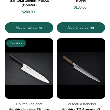
Santoku 180mm Pakka
Noyer
(Bolster)
$130.00
$200.00
Ajouter au panier
Ajouter au panier
3 en stock
Couteau de chef
Couteau à trancher
Hitohira Imojiya TH Inox
Hitohira TD Aogami #2