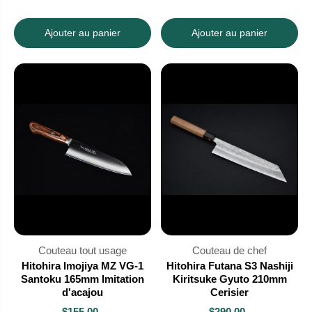
Ajouter au panier
Ajouter au panier
Couteau tout usage
Couteau de chef
Hitohira Imojiya MZ VG-1
Hitohira Futana S3 Nashiji
Santoku 165mm Imitation
Kiritsuke Gyuto 210mm
d'acajou
Cerisier
$155.00
$290.00