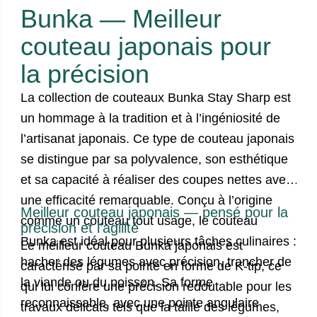
Bunka —
Meilleur
couteau japonais pour
la précision
La collection de
couteaux Bunka Stay Sharp
est
un hommage à la tradition et à l’ingéniosité de
l’artisanat japonais. Ce
type de couteau japonais
se distingue par sa polyvalence, son esthétique
et sa capacité à réaliser des coupes nettes avec
une efficacité remarquable. Conçu à l’origine
Meilleur couteau japonais — pensé pour la
comme un couteau tout usage, le couteau
précision et l’agilité
Bunka est idéal pour plusieurs tâches culinaires :
Le meilleur
couteau Bunka japonais
est
hacher des légumes avec précision, trancher de
caractérisé par sa pointe en forme de K-tip, ce
la viande ou du poisson. Sa forme
qui lui confère une précision redoutable pour les
reconnaissable, avec une pointe angulaire
travaux délicats tels que la taille des légumes,