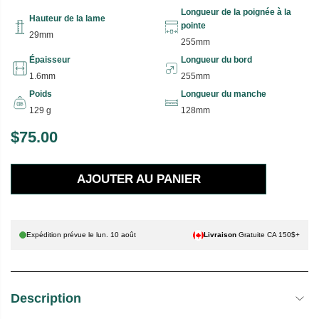
Longueur de la poignée à la
Hauteur de la lame
pointe
29mm
255mm
Épaisseur
Longueur du bord
1.6mm
255mm
Poids
Longueur du manche
129 g
128mm
$75.00
P
R
AJOUTER AU PANIER
I
X
H
Expédition prévue le
lun. 10 août
Livraison
Gratuite CA 150$+
A
B
I
Description
T
U