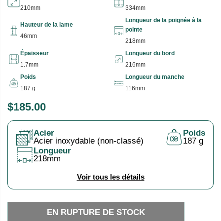
210mm
334mm
Longueur de la poignée à la
Hauteur de la lame
pointe
46mm
218mm
Épaisseur
Longueur du bord
1.7mm
216mm
Poids
Longueur du manche
187 g
116mm
$185.00
P
E
R
N
Acier
Poids
I
R
Acier inoxydable (non-classé)
187 g
X
U
Longueur
218mm
P
H
T
Voir tous les détails
A
U
B
R
I
E
EN RUPTURE DE STOCK
T
D