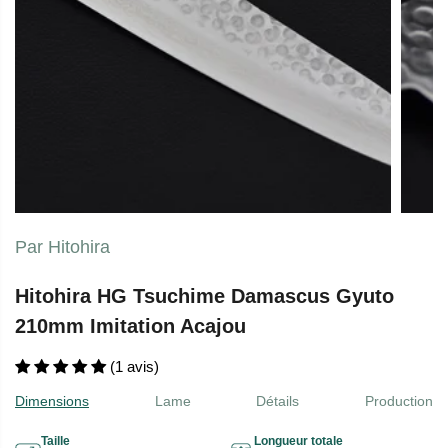
Par Hitohira
Hitohira HG Tsuchime Damascus Gyuto
210mm Imitation Acajou
(1 avis)
Dimensions
Lame
Détails
Production
Taille
Longueur totale