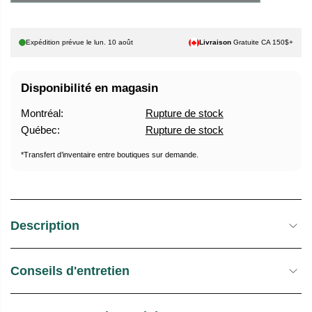
U
E
E
S
Expédition prévue le
lun. 10 août
Livraison
Gratuite CA 150$+
L
T
O
C
Disponibilité en magasin
K
Montréal:
Rupture de stock
Québec:
Rupture de stock
*Transfert d’inventaire entre boutiques sur demande.
Description
Conseils d'entretien