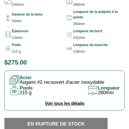
240mm
398mm
Longueur de la poignée à la
Hauteur de la lame
pointe
50mm
260mm
Épaisseur
Longueur du bord
3.8mm
242mm
Poids
Longueur du manche
215 g
138mm
$275.00
P
E
R
N
Acier
I
R
Aogami #2 recouvert d'acier inoxydable
X
U
Poids
Longueur
215 g
260mm
P
H
T
Voir tous les détails
A
U
B
R
I
E
EN RUPTURE DE STOCK
T
D