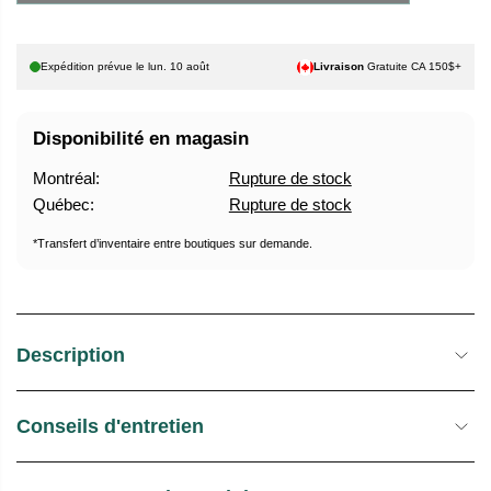
U
E
E
S
Expédition prévue le
lun. 10 août
Livraison
Gratuite CA 150$+
L
T
O
C
Disponibilité en magasin
K
Montréal:
Rupture de stock
Québec:
Rupture de stock
*Transfert d’inventaire entre boutiques sur demande.
Description
Conseils d'entretien