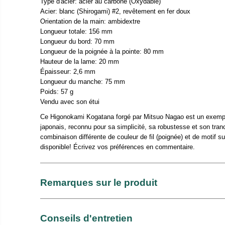
Type d'acier: acier au carbone (Oxydable)
Acier: blanc (Shirogami) #2, revêtement en fer doux
Orientation de la main: ambidextre
Longueur totale: 156 mm
Longueur du bord: 70 mm
Longueur de la poignée à la pointe: 80 mm
Hauteur de la lame: 20 mm
Épaisseur: 2,6 mm
Longueur du manche: 75 mm
Poids: 57 g
Vendu avec son étui
Ce Higonokami Kogatana forgé par Mitsuo Nagao est un exem
japonais, reconnu pour sa simplicité, sa robustesse et son tr
combinaison différente de couleur de fil (poignée) et de motif sur
disponible! Écrivez vos préférences en commentaire.
Remarques sur le produit
Conseils d'entretien