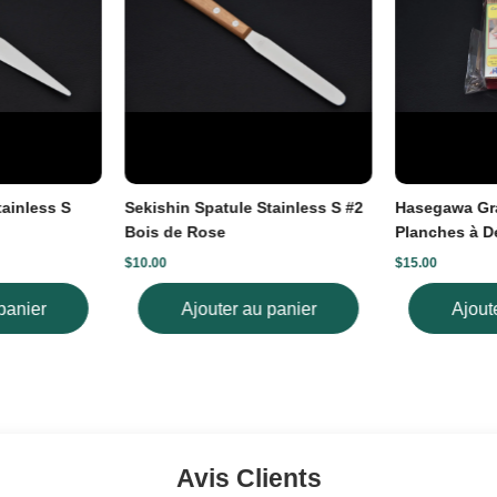
tainless S
Sekishin Spatule Stainless S #2
Hasegawa Gra
Bois de Rose
Planches à D
$10.00
$15.00
panier
Ajouter au panier
Ajout
Avis Clients