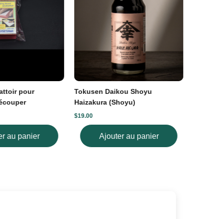
ttoir pour
Tokusen Daikou Shoyu
Pincea
écouper
Haizakura (Shoyu)
34mm (C
$19.00
$20.00
er au panier
Ajouter au panier