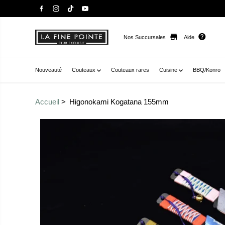
Nos Succursales
Aide
Nouveauté
Couteaux
Couteaux rares
Cuisine
BBQ/Konro
Accueil
Higonokami Kogatana 155mm
Passer aux
href="//staysharpmtl.com/cdn/shop/products/DSC_0012
informations sur le
fancybox="gallerytemplate--20937717088430__main-pro
produit
thumb="//staysharpmtl.com/cdn/shop/products/DSC_00
no-js-hidden" zoom-icon="false" aria-label="higonokam