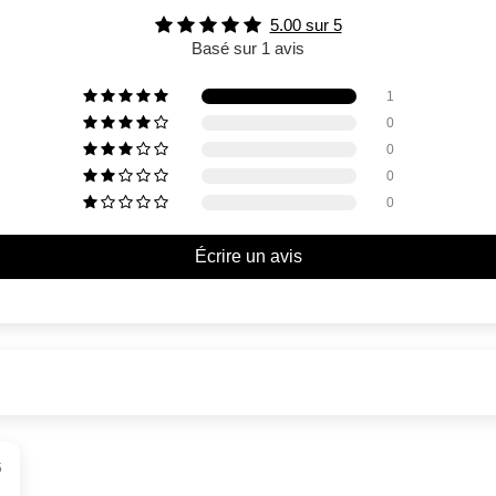
5.00 sur 5
Basé sur 1 avis
1
0
0
0
0
Écrire un avis
5