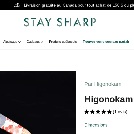
Livraison gratuite au Canada pour tout achat de 150 $ ou pl
Aiguisage
Cadeaux
Produits québecois
Trouvez votre couteau parfait
-scaled.jpg?v=1666792948" data-
duct" data-
Par Higonokami
12-scaled.jpg?v=1666792948" class="
i kogatana 155mm" >
Higonokam
(1 avis)
Dimensions