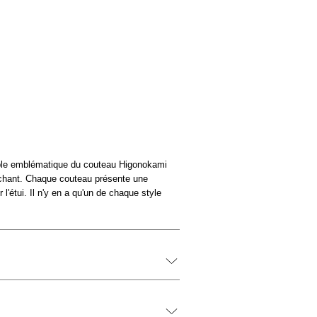
K
ple emblématique du couteau Higonokami
anchant. Chaque couteau présente une
 l'étui. Il n'y en a qu'un de chaque style