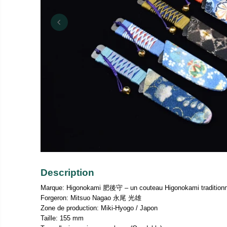
Description
Marque: Higonokami 肥後守 – un couteau Higonokami traditionn
Forgeron: Mitsuo Nagao 永尾 光雄
Zone de production: Miki-Hyogo / Japon
Taille: 155 mm