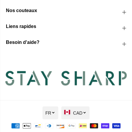
Nos couteaux
Liens rapides
Besoin d'aide?
FR
CAD